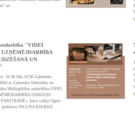
ība” un…
08 Mar 2026
 nodarbība "VIDEI
 UZŅĒMĒJDARBĪBA
UDZĒŠANĀ UN
"
st. 16.00 līdz 18.00 Zaļenieku
bībā ar Zaļenieku bibliotēku un
otika Mūžizglītības nodarbība«VIDEI
ŅĒMĒJDARBĪBA DĀRZEŅU
RSTRĀDĒ», kuru vadīja Ogres
īši» īpašniece INGUNA KNODZE. …
12 Feb 2026