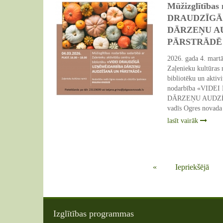
Mūžizglītības
DRAUDZĪGĀ
DĀRZEŅU A
PĀRSTRĀDĒ
2026. gada 4. martā
Zaļenieku kultūras 
bibliotēku un aktivi
nodarbība «VID
DĀRZEŅU AUDZĒ
vadīs Ogres novada
12 Feb 2026
lasīt vairāk
«
Iepriekšējā
Izglītības programmas