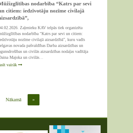
Mūžizglītības nodarbība “Katrs par sevi
un citiem: iedzīvotāju nozīme civilajā
aizsardzībā”,
04.02.2026. Zaļenieku KAV telpās tiek organizēta
mūžizglītības nodarbība “Katrs par sevi un citiem:
iedzīvotāju nozīme civilajā aizsardzībā”, kuru vadīs
Jelgavas novada pašvaldības Darba aizsardzības un
ugunsdrošības un civilās aizsardzības nodaļas vadītāja
Daina Majoka un civilās…
lasīt vairāk
Nākamā
»