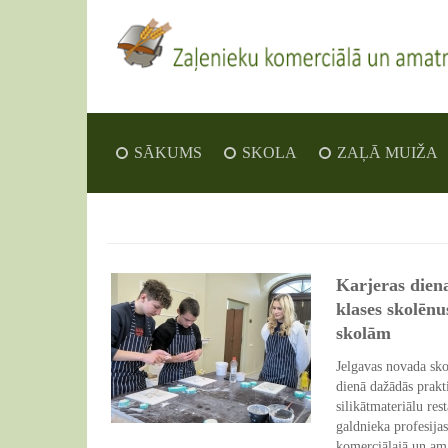
SĀKUMS
SKOLA
ZAĻĀ MUIŽA
Karjeras diena
klases skolēnu
skolām
Jelgavas novada sko
dienā dažādās prakt
silikātmateriālu re
galdnieka profesija
komerciālajā un ama