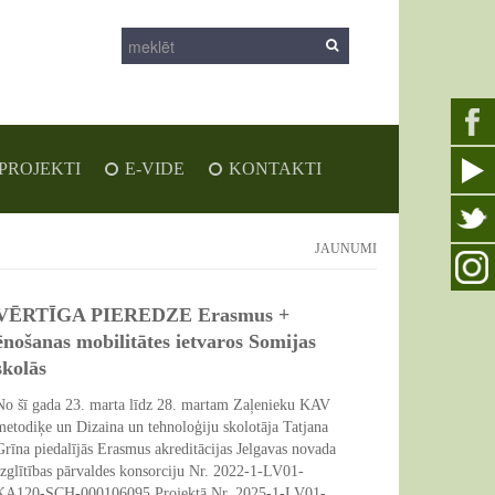
PROJEKTI
E-VIDE
KONTAKTI
JAUNUMI
VĒRTĪGA PIEREDZE Erasmus +
ēnošanas mobilitātes ietvaros Somijas
skolās
No šī gada 23. marta līdz 28. martam Zaļenieku KAV
metodiķe un Dizaina un tehnoloģiju skolotāja Tatjana
Grīna piedalījās Erasmus akreditācijas Jelgavas novada
Izglītības pārvaldes konsorciju Nr. 2022-1-LV01-
KA120-SCH-000106095 Projektā Nr. 2025-1-LV01-