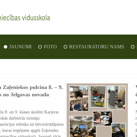
JAUNUMI
FOTO
RESTAURATORU NAMS
 Zaļeniekos pulcina 8. – 9.
s no Jelgavas novada
lu 8. un 9. klases skolēni Karjeras
iskās darbnīcās izzināja
staurācijas tehniķa un būvizstrādājumu
s, kuras iespējams apgūt Zaļenieku
tniecības vidusskolā. Jaunieši tikās