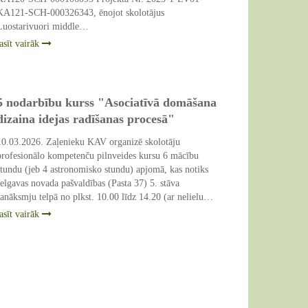
KA121-SCH-000326343, ēnojot skolotājus
Luostarivuori middle…
lasīt vairāk
5 nodarbību kurss "Asociatīvā domāšana
dizaina idejas radīšanas procesā"
10.03.2026. Zaļenieku KAV organizē skolotāju
profesionālo kompetenču pilnveides kursu 6 mācību
stundu (jeb 4 astronomisko stundu) apjomā, kas notiks
Jelgavas novada pašvaldības (Pasta 37) 5. stāva
sanāksmju telpā no plkst. 10.00 līdz 14.20 (ar nelielu…
lasīt vairāk