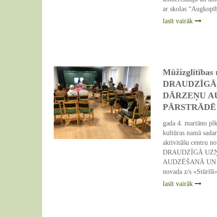
08 Mar 2026
ar skolas “Augkop
lasīt vairāk
Mūžizglītības
DRAUDZĪGĀ
DĀRZEŅU A
PĀRSTRĀDĒ
gada 4. martāno plk
kultūras namā sadar
aktivitāšu centru n
DRAUDZĪGĀ UZ
05 Mar 2026
AUDZĒŠANĀ UN PĀ
novada z/s «Stūr
lasīt vairāk