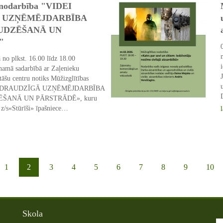
 nodarbība "VIDEI
 UZŅĒMĒJDARBĪBA
UDZĒŠANĀ UN
"
 no plkst. 16.00 līdz 18.00
namā sadarbībā ar Zaļenieku
tāšu centru notiks Mūžizglītības
EI DRAUDZĪGĀ UZŅĒMĒJDARBĪBA
ŠANĀ UN PĀRSTRĀDĒ», kuru
 z/s«Stūrīši» īpašniece…
26 Jan 2026
1
2
3
4
5
6
7
8
9
10
Skola