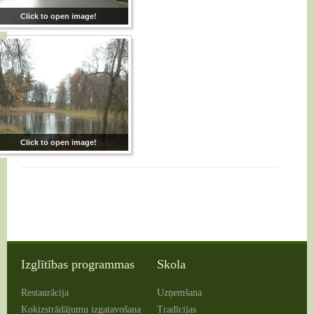
Click to open image!
Click to open image!
Izglītības programmas
Skola
Restaurācija
Uzņemšana
Kokizstrādājumu izgatavošana
Tradīcijas