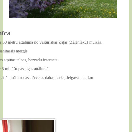
E-vide
Dokumenti
Augkopība
Kontakti
Karjeras atbalsts
Vispārējā izglītība
Interešu izglītība
Pirmsskolas izglītība
nīca
as 50 metru attālumā no vēsturiskās Zaļās (Zaļenieku) muižas.
sanitārais mezgls.
s atpūtas telpas, bezvadu internets.
r 5 minūšu pastaigas attālumā.
 attālumā atrodas Tērvetes dabas parks, Jelgava - 22 km.