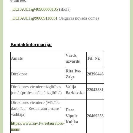
e-adrese:
_DEFAULT@40900008105
(skola)
_DEFAULT@90009118031
(Jelgavas novada dome)
Kontaktinformācija:
Vārds,
Amats
Tel. Nr.
uzvārds
Rita Īve-
Direktore
28396446
Zaķe
Direktores vietniece izglītības
Valija
22043531
jomā (profesionālajā izglītībā)
Barkovska
Direktores vietniece (Mācību
darbnīcu "Restauratoru nams"
Dace
vadītāja)
Vīpule
26469253
Kuļika
https://www.zav.lv/restauratoru-
nams