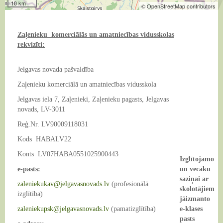
10 km
© OpenStreetMap contributors
E-vide
Dokumenti
Augkopība
Kontakti
Karjeras atbalsts
Vispārējā izglītība
Zaļenieku komerciālās un amatniecības vidusskolas
rekvizīti:
Interešu izglītība
Pirmsskolas izglītība
Jelgavas novada pašvaldība
Zaļenieku komerciālā un amatniecības vidusskola
Jelgavas iela 7, Zaļenieki, Zaļenieku pagasts, Jelgavas
novads, LV-3011
Reģ.Nr. LV90009118031
Kods HABALV22
Konts LV07HABA0551025900443
Izglītojamo
e-pasts:
un vecāku
saziņai ar
zaleniekukav@jelgavasnovads.lv
(profesionālā
skolotājiem
izglītība)
jāizmanto
zaleniekupsk@jelgavasnovads.lv
(pamatizglītība)
e-klases
pasts