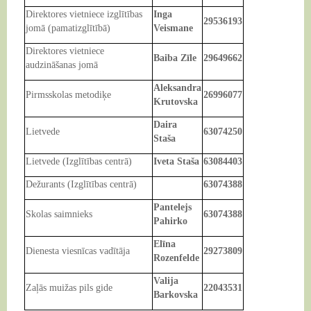
Direktores vietniece izglītības
Inga
29536193
jomā (pamatizglītībā)
Veismane
Direktores vietniece
Baiba Zīle
29649662
audzināšanas jomā
Aleksandra
Pirmsskolas metodiķe
26996077
Krutovska
Daira
Lietvede
63074250
Staša
Lietvede (Izglītības centrā)
Iveta Staša
63084403
Dežurants (Izglītības centrā)
63074388
Pantelejs
Skolas saimnieks
63074388
Pahirko
Elīna
Dienesta viesnīcas vadītāja
29273809
Rozenfelde
Valija
Zaļās muižas pils gide
22043531
Barkovska