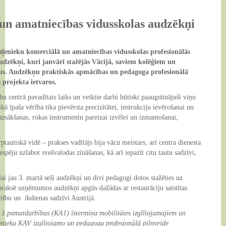
E-vide
Dokumenti
Augkopība
un amatniecības vidusskolas audzēkņi
Kontakti
Karjeras atbalsts
Vispārējā izglītība
Interešu izglītība
Pirmsskolas izglītība
 Zaļenieku komerciālā un amatniecības vidusskolas profesionālās
udzēkņi, kuri janvārī stažējās Vācijā, saviem kolēģiem un
tus. Audzēkņu praktiskās apmācības un pedagoga profesionālā
projekta ietvaros.
bu centrā pavadītais laiks un veiktie darbi būtiski paaugstinājuši viņu
ā īpaša vērība tika pievērsta precizitātei, instrukciju ievērošanai un
uzsākšanas, rokas instrumentu pareizai izvēlei un izmantošanai,
tautiskā vidē – prakses vadītājs bija vācu meistars, arī centra dienesta
espēju uzlabot svešvalodas zināšanas, kā arī iepazīt citu tautu sadzīvi,
lai jau 3. martā seši audzēkņi un divi pedagogi dotos stažēties uz
 praksē uzņēmumos audzēkņi apgūs dažādas ar restaurāciju saistītas
bību un ikdienas sadzīvi Austrijā.
.pamatdarbības (KA1) īstermiņa mobilitātes izglītojamajiem un
nieku KAV izglītojamo un pedagogu profesionālā pilnveide