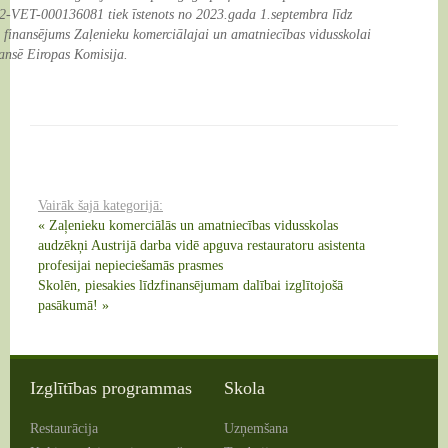
2-VET-000136081 tiek īstenots no 2023.gada 1.septembra līdz
 finansējums Zaļenieku komerciālajai un amatniecības vidusskolai
nsē Eiropas Komisija.
Vairāk šajā kategorijā:
« Zaļenieku komerciālās un amatniecības vidusskolas
audzēkņi Austrijā darba vidē apguva restauratoru asistenta
profesijai nepieciešamās prasmes
Skolēn, piesakies līdzfinansējumam dalībai izglītojošā
pasākumā! »
Izglītības programmas
Skola
Restaurācija
Uzņemšana